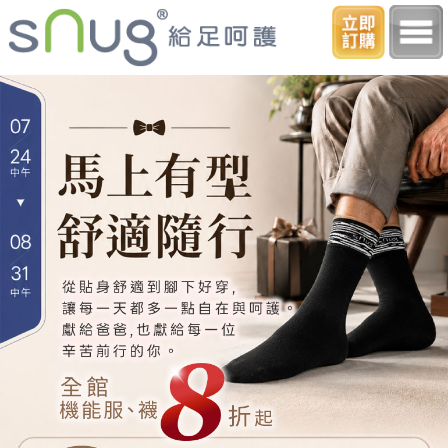
10秒除臭襪領導品牌
【18週年慶】