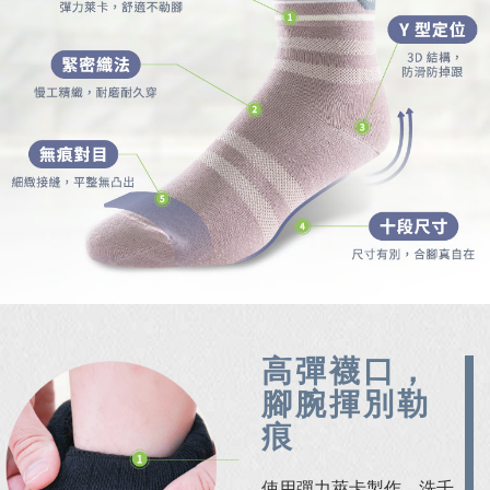
高彈襪口，
腳腕揮別勒
痕
使用彈力萊卡製作，洗千