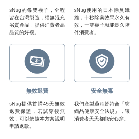
sNug的每雙襪子，全程
sNug使用的日本除臭纖
皆在台灣製造，絕無混充
維，十秒除臭效果永久有
劣質產品，提供消費者高
效，一雙襪子就能長久陪
品質的好襪。
伴消費者。
無效退費
安全無毒
sNug提供首購45天無效
我們產製過程皆符合「紡
退費保證，若試穿後無
織品健康安全法規」，讓
效，可以依據本方案說明
消費者天天都能安心穿。
申請退款。