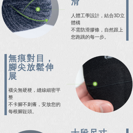
滑
人體工學設計，結合3D立
體構
不需防滑膠條，自然跟上
您跑跳的每一步。
無痕對目，
腳尖放鬆伸
展
襪尖無硬梗，縫線細密平
整
不卡腳不刺癢，安放您的
每根腳趾頭。
十段尺寸，