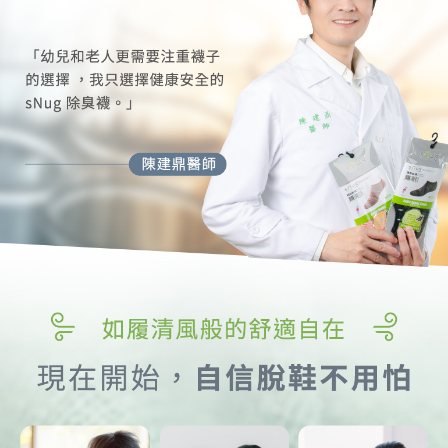
專業醫師齊聲推薦除臭襪，我只選擇sNug給足呵護