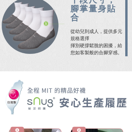
腳掌量身貼
合
從幼兒到成人，提供多元
規格選擇
揮別硬撐鬆脫的困擾，給
您如客製般的合腳穿感。