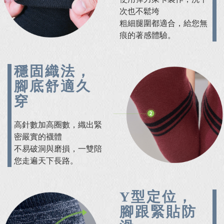
次也不鬆垮
粗細腿圍都適合，給您無
痕的著感體驗。
穩固織法，
腳底舒適久
穿
高針數加高圈數，織出緊
密嚴實的襪體
不易破洞與磨損，一雙陪
您走遍天下長路。
Y型定位，
腳跟緊貼防