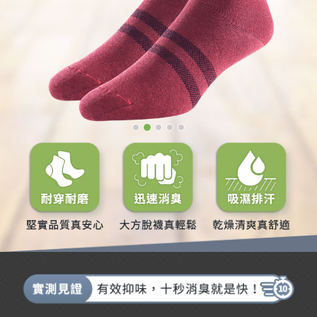
耐穿耐磨 迅速消臭 吸濕排汗 堅實品質真安心 大方脫襪真輕鬆