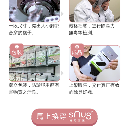
十段尺寸，織出大小腳都
嚴格把關，進行除臭力、
合穿的襪子。
無毒等檢測。
獨立包装，防環境甲醛有
上架販售，交付真正有效
害物質之汙染。
的除臭好襪。