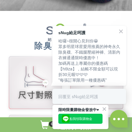
sNug給足呵護
哈囉~很開心見到你😁
除臭襪選購指引
眾多明星球星愛用推薦的神奇永久
除臭襪、不鐵腿壓縮神褲、清新內
衣褲通通限時優惠中！
加碼再送上專屬你的優惠碼
【hi9za】，結帳不限金額可以現
折30元喔🩷🩷🩷
*每張訂單限用一種優惠碼*
回覆至 sNug給足呵護
限時限量購物金發放中♥️
點我領取購物金
選購商品
0