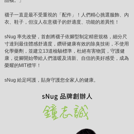
品襪。」
襪子一直是最不受重視的「配件」！
人們精心挑選服飾、內
衣、鞋子，
但沒人在意襪子的舒適度、功能的差異性！
sNug 率先改變，首創將襪子依腳型制定精密規格，
細分尺
寸達到最佳體感舒適度，
鑽研健康有效的除臭技術，
不使用
化學藥劑，並建立13道檢驗標準，
杜絕有害物質，守護健
康，
從腳開始帶給人們溫暖及清新、
自信的美好感受，成為
榮耀的MIT標竿！
sNug 給足呵護，貼身守護您全家人的健康。