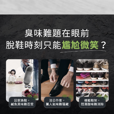
鞋裡面，也體面 給足呵護，貼身照顧您的足部健康 十秒除臭．