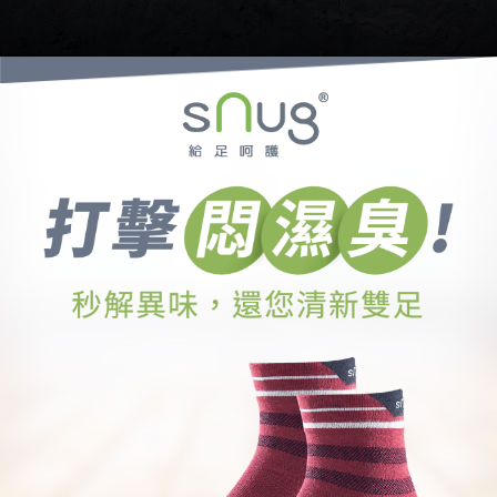
回家換鞋，鹹魚異味難忍受 洽公作客，薰人氣味難隱藏 襪籃鞋
臭味難題在眼前 脫鞋時刻只能