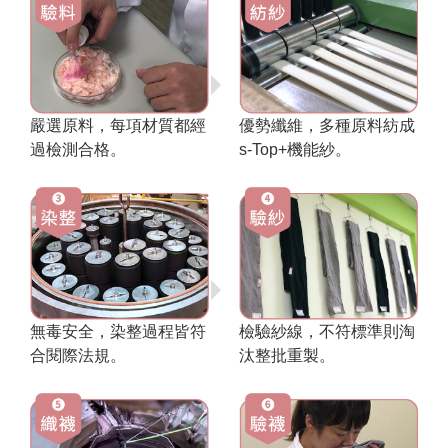
嚴選原料，每項材質都經
優勢纖維，多種原料紡成
過檢測合格。
s-Top+機能紗。
無毒安全，染整過程皆符
檢驗紗線，不符標準則淘
合閱際法規。
汰整批重製。