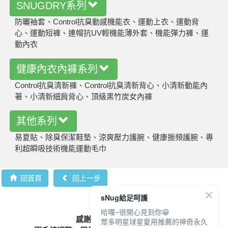
SNUGDRY系列
防曬袖套、Control抗臭動感機能衣、運動上衣、運動背
心、運動短褲、連帽抗UV輕機能薄外套、機能彈力褲、運
動內衣
健康內衣內褲系列
Control抗臭清新褲、Control抗臭清新背心、小清新動能內
著、小清新細肩背心、頂級黑竹炭女內褲
其他系列
易夏貼、除臭保潔鞋墊、涼爽壓力護腕、健康振頻護腕、專
利超瞬吸技術機能運動毛巾
回首頁
回上一步
sNug給足呵護
哈囉~很開心見到你😁
感謝您的支持與陪伴❤️
眾多明星球星愛用推薦的神奇永久